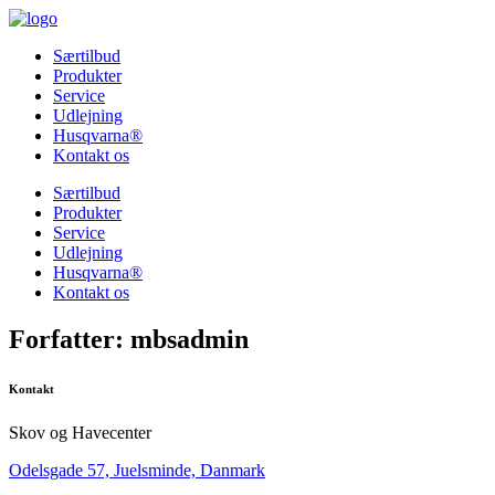
Særtilbud
Produkter
Service
Udlejning
Husqvarna®
Kontakt os
Særtilbud
Produkter
Service
Udlejning
Husqvarna®
Kontakt os
Forfatter:
mbsadmin
Kontakt
Skov og Havecenter
Odelsgade 57, Juelsminde, Danmark