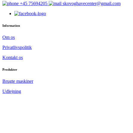
+45 75694205
skovoghavecenter@gmail.com
Information
Om os
Privatlivspolitik
Kontakt os
Produkter
Brugte maskiner
Udlejning