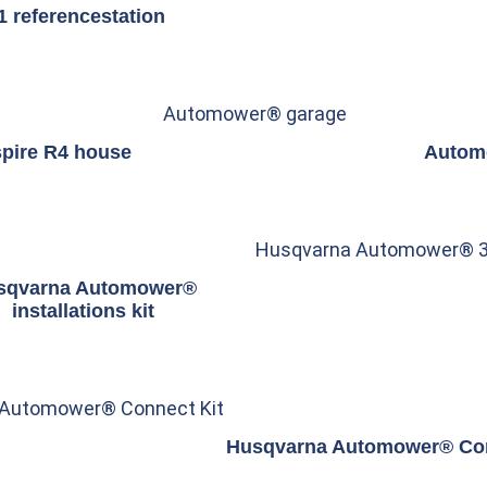
 referencestation
Automower® garage
pire R4 house
Autom
Husqvarna Automower® 30
sqvarna Automower®
installations kit
 Automower® Connect Kit
Husqvarna Automower® Con