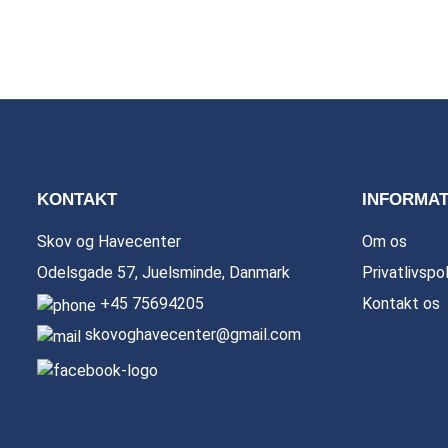
KONTAKT
INFORMAT
Skov og Havecenter
Om os
Odelsgade 57, Juelsminde, Danmark
Privatlivspol
+45 75694205
Kontakt os
skovoghavecenter@gmail.com