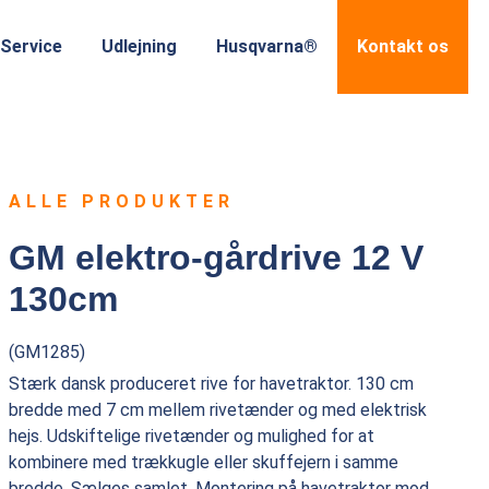
Service
Udlejning
Husqvarna®
Kontakt os
ALLE PRODUKTER
GM elektro-gårdrive 12 V
130cm
(GM1285)
Stærk dansk produceret rive for havetraktor. 130 cm
bredde med 7 cm mellem rivetænder og med elektrisk
hejs. Udskiftelige rivetænder og mulighed for at
kombinere med trækkugle eller skuffejern i samme
bredde. Sælges samlet. Montering på havetraktor mod