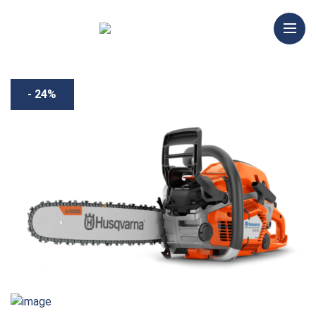
- 24%