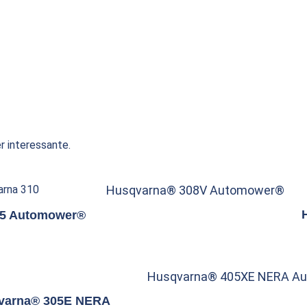
r interessante.
Husqvarna® 308V Automower®
05 Automower®
Husqvarna® 405XE NERA A
varna® 305E NERA