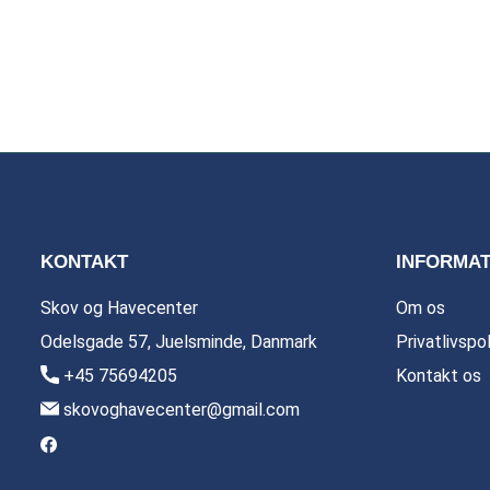
KONTAKT
INFORMAT
Skov og Havecenter
Om os
Odelsgade 57, Juelsminde, Danmark
Privatlivspol
+45 75694205
Kontakt os
skovoghavecenter@gmail.com