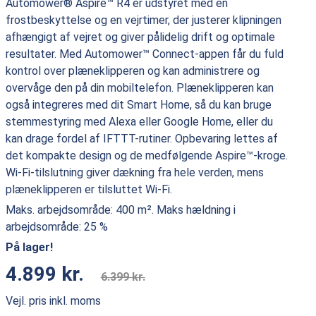
Automower® Aspire™ R4 er udstyret med en
frostbeskyttelse og en vejrtimer, der justerer klipningen
afhængigt af vejret og giver pålidelig drift og optimale
resultater. Med Automower™ Connect-appen får du fuld
kontrol over plæneklipperen og kan administrere og
overvåge den på din mobiltelefon. Plæneklipperen kan
også integreres med dit Smart Home, så du kan bruge
stemmestyring med Alexa eller Google Home, eller du
kan drage fordel af IFTTT-rutiner. Opbevaring lettes af
det kompakte design og de medfølgende Aspire™-kroge.
Wi-Fi-tilslutning giver dækning fra hele verden, mens
plæneklipperen er tilsluttet Wi-Fi.
Maks. arbejdsområde:
400 m².
Maks hældning i
arbejdsområde:
25 %
På lager!
4.899 kr.
6.399 kr.
Vejl. pris inkl. moms