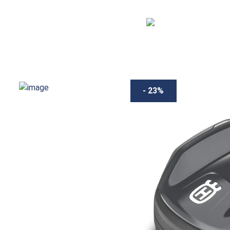
- 23%