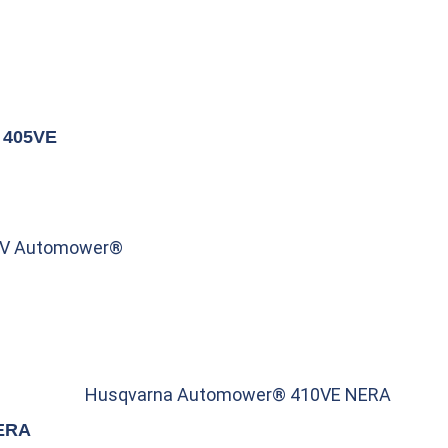
 405VE
2V Automower®
Husqvarna Automower® 410VE NERA
ERA