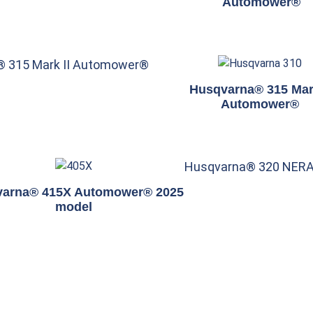
Automower®
 315 Mark II Automower®
Husqvarna® 315 Mark
Automower®
Husqvarna® 320 NER
arna® 415X Automower® 2025
model