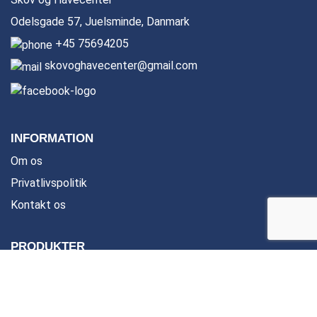
Odelsgade 57, Juelsminde, Danmark
+45 75694205
skovoghavecenter@gmail.com
INFORMATION
Om os
Privatlivspolitik
Kontakt os
PRODUKTER
Brugte maskiner
Udlejning