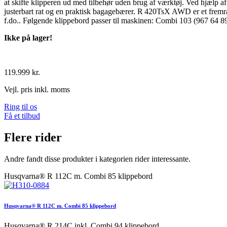
at skifte klipperen ud med tilbehør uden brug af værktøj. Ved hjælp 
justerbart rat og en praktisk bagagebærer. R 420TsX AWD er et fremrag
f.do.. Følgende klippebord passer til maskinen: Combi 103 (967 64 
Ikke på lager!
119.999 kr.
Vejl. pris inkl. moms
Ring til os
Få et tilbud
Flere rider
Andre fandt disse produkter i kategorien rider interessante.
Husqvarna® R 112C m. Combi 85 klippebord
Husqvarna® R 112C m. Combi 85 klippebord
Husqvarna® R 214C inkl. Combi 94 klippebord