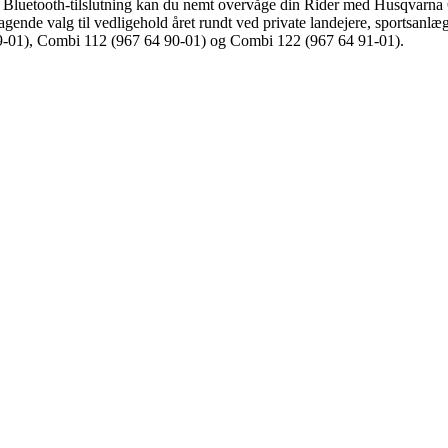
af Bluetooth-tilslutning kan du nemt overvåge din Rider med Husqvarna
ende valg til vedligehold året rundt ved private landejere, sportsanlæ
89-01), Combi 112 (967 64 90-01) og Combi 122 (967 64 91-01).