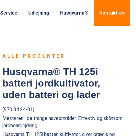
Service
Udlejning
Husqvarna®
Kontakt os
ALLE PRODUKTER
Husqvarna® TH 125i
batteri jordkultivator,
uden batteri og lader
(970 84 24-01)
Mesteren i de trange haveområder. Effektiv og skånsom
jordbearbejdning.
Husqvarna TH 125i batteri kultivator, giver præcis og