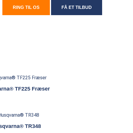
RING TIL OS
FÅ ET TILBUD
rna® TF225 Fræser
sqvarna® TR348