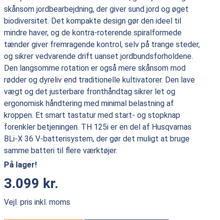
skånsom jordbearbejdning, der giver sund jord og øget
biodiversitet. Det kompakte design gør den ideel til
mindre haver, og de kontra-roterende spiralformede
tænder giver fremragende kontrol, selv på trange steder,
og sikrer vedvarende drift uanset jordbundsforholdene.
Den langsomme rotation er også mere skånsom mod
rødder og dyreliv end traditionelle kultivatorer. Den lave
vægt og det justerbare fronthåndtag sikrer let og
ergonomisk håndtering med minimal belastning af
kroppen. Et smart tastatur med start- og stopknap
forenkler betjeningen. TH 125i er en del af Husqvarnas
BLi-X 36 V-batterisystem, der gør det muligt at bruge
samme batteri til flere værktøjer.
På lager!
3.099 kr.
Vejl. pris inkl. moms